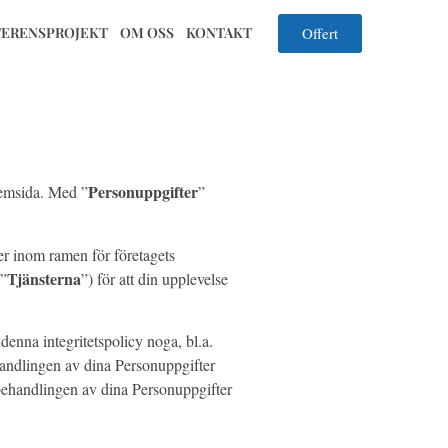
Offert
FERENSPROJEKT
OM OSS
KONTAKT
Personuppgifter
hemsida. Med ”
”
er inom ramen för företagets
Tjänsterna
(”
”) för att din upplevelse
s denna integritetspolicy noga, bl.a.
handlingen av dina Personuppgifter
 behandlingen av dina Personuppgifter