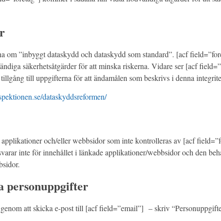
r
erna om ”inbyggt dataskydd och dataskydd som standard”. [acf field=”for
iga säkerhetsåtgärder för att minska riskerna. Vidare ser [acf field=”f
tillgång till uppgifterna för att ändamålen som beskrivs i denna integrit
spektionen.se/dataskyddsreformen/
applikationer och/eller webbsidor som inte kontrolleras av [acf field=”f
varar inte för innehållet i länkade applikationer/webbsidor och den be
bsidor.
na personuppgifter
genom att skicka e-post till [acf field=”email”] – skriv “Personuppgift