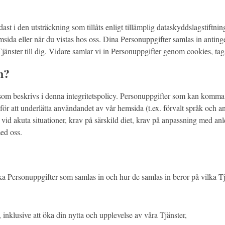
ast i den utsträckning som tillåts enligt tillämplig dataskyddslagstiftn
ida eller när du vistas hos oss. Dina Personuppgifter samlas in antingen 
jänster till dig. Vidare samlar vi in Personuppgifter genom cookies, tags
n?
som beskrivs i denna integritetspolicy. Personuppgifter som kan komma 
för att underlätta användandet av vår hemsida (t.ex. förvalt språk och a
r vid akuta situationer, krav på särskild diet, krav på anpassning med a
ed oss.
?
lka Personuppgifter som samlas in och hur de samlas in beror på vilka T
 inklusive att öka din nytta och upplevelse av våra Tjänster,