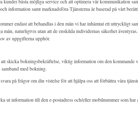
ra kunder bästa möjliga service och att optimera vår kommunikation sam
och information samt marknadsföra Tjänsterna är baserad på vårt berätti
kommer endast att behandlas i den mån vi har inhämtat ett uttryckligt s
ga mån, naturligtvis utan att de enskilda individernas säkerhet äventyra
ehov av uppgifterna upphör.
r att skicka bokningsbekräftelse, viktig information om den kommande 
at i samband med bokning.
vara på frågor om din vistelse för att hjälpa oss att förbättra våra tjäns
cka ut information till den e-postadress och/eller mobilnummer som ha