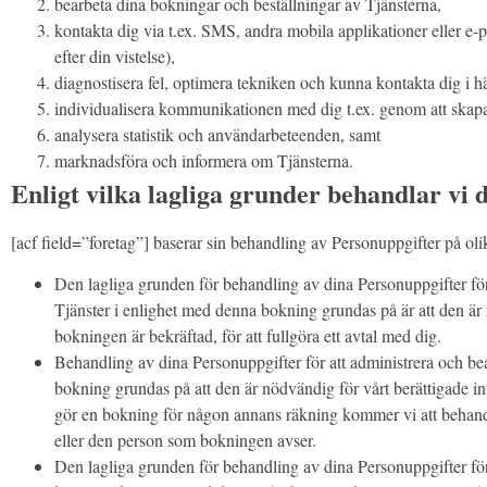
bearbeta dina bokningar och beställningar av Tjänsterna,
kontakta dig via t.ex. SMS, andra mobila applikationer eller e-
efter din vistelse),
diagnostisera fel, optimera tekniken och kunna kontakta dig i 
individualisera kommunikationen med dig t.ex. genom att skapa 
analysera statistik och användarbeteenden, samt
marknadsföra och informera om Tjänsterna.
Enligt vilka lagliga grunder behandlar vi 
[acf field=”foretag”] baserar sin behandling av Personuppgifter på olik
Den lagliga grunden för behandling av dina Personuppgifter för
Tjänster i enlighet med denna bokning grundas på är att den är n
bokningen är bekräftad, för att fullgöra ett avtal med dig.
Behandling av dina Personuppgifter för att administrera och be
bokning grundas på att den är nödvändig för vårt berättigade in
gör en bokning för någon annans räkning kommer vi att behandla 
eller den person som bokningen avser.
Den lagliga grunden för behandling av dina Personuppgifter för a