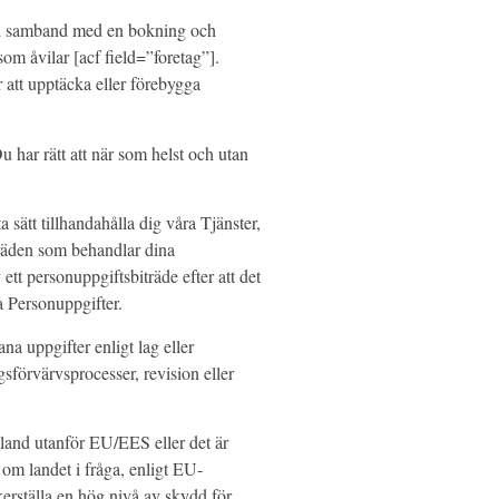
as i samband med en bokning och
som åvilar [acf field=”foretag”].
ör att upptäcka eller förebygga
 har rätt att när som helst och utan
 sätt tillhandahålla dig våra Tjänster,
träden som behandlar dina
tt personuppgiftsbiträde efter att det
a Personuppgifter.
na uppgifter enligt lag eller
gsförvärvsprocesser, revision eller
t land utanför EU/EES eller det är
om landet i fråga, enligt EU-
kerställa en hög nivå av skydd för