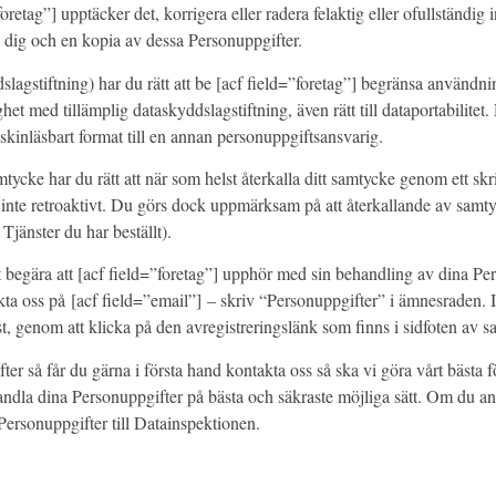
oretag”] upptäcker det, korrigera eller radera felaktig eller ofullständig 
m dig och en kopia av dessa Personuppgifter.
lagstiftning) har du rätt att be [acf field=”foretag”] begränsa användni
et med tillämplig dataskyddslagstiftning, även rätt till dataportabilitet. 
askinläsbart format till en annan personuppgiftsansvarig.
ycke har du rätt att när som helst återkalla ditt samtycke genom ett skri
och inte retroaktivt. Du görs dock uppmärksam på att återkallande av sam
Tjänster du har beställt).
t begära att [acf field=”foretag”] upphör med sin behandling av dina Pe
 oss på [acf field=”email”] – skriv “Personuppgifter” i ämnesraden. I t
st, genom att klicka på den avregistreringslänk som finns i sidfoten av 
så får du gärna i första hand kontakta oss så ska vi göra vårt bästa fö
behandla dina Personuppgifter på bästa och säkraste möjliga sätt. Om du ans
Personuppgifter till Datainspektionen.