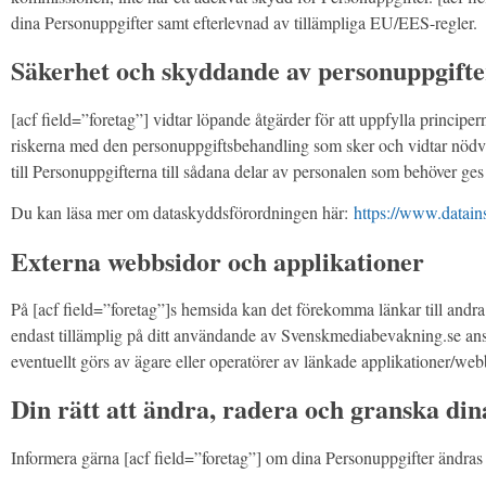
dina Personuppgifter samt efterlevnad av tillämpliga EU/EES-regler.
Säkerhet och skyddande av personuppgifte
[acf field=”foretag”] vidtar löpande åtgärder för att uppfylla princip
riskerna med den personuppgiftsbehandling som sker och vidtar nödvänd
till Personuppgifterna till sådana delar av personalen som behöver ges 
Du kan läsa mer om dataskyddsförordningen här:
https://www.datain
Externa webbsidor och applikationer
På [acf field=”foretag”]s hemsida kan det förekomma länkar till andra 
endast tillämplig på ditt användande av Svenskmediabevakning.se ans
eventuellt görs av ägare eller operatörer av länkade applikationer/web
Din rätt att ändra, radera och granska di
Informera gärna [acf field=”foretag”] om dina Personuppgifter ändras 