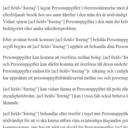
[acf field=”foretag”] lagrar Personuppgifter i överensstämmelse med 
efterföljande besök hos oss samt därefter i den mån det är nödvändigt fö
Vidare sparar [acf field=”foretag”] Personuppgifter i den mån det krävs f
bedrägerier eller andra säkerhetsproblem.
Efter avslutat besök kommer [acf field=”foretag”] behålla Personuppgif
avgift begära att [acf field=”foretag”] upphör att behandla dina Pers
Personuppgifter kan komma att överföras mellan bolag. [acf field=”foret
och Personuppgifter kan därför komma att överföras till dessa underle
Personuppgifter endast för [acf field=”foretag”]s räkning och i enligh
har upprättats ett personuppgiftsbiträdesavtal mellan oss och personup
[acf field=”foretag”] kan vidare lämna ut Personuppgifter till polis el
myndighetsbeslut. [acf field=”foretag”] kan i vissa fall också behöva l
liknande.
[acf field=”foretag”] behandlar eller överför i regel inte Personuppgif
nödvändigt för att vi ska kunna utföra våra avtalsenliga åtaganden g
kommissionen, inte har ett adekvat skydd för Personuppgifter. [acf fie