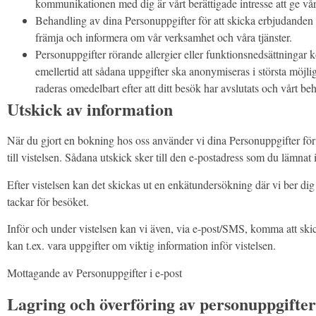
kommunikationen med dig är vårt berättigade intresse att ge vå
Behandling av dina Personuppgifter för att skicka erbjudanden 
främja och informera om vår verksamhet och våra tjänster.
Personuppgifter rörande allergier eller funktionsnedsättningar 
emellertid att sådana uppgifter ska anonymiseras i största möjli
raderas omedelbart efter att ditt besök har avslutats och vårt b
Utskick av information
När du gjort en bokning hos oss använder vi dina Personuppgifter fö
till vistelsen. Sådana utskick sker till den e-postadress som du lämn
Efter vistelsen kan det skickas ut en enkätundersökning där vi ber dig s
tackar för besöket.
Inför och under vistelsen kan vi även, via e-post/SMS, komma att ski
kan t.ex. vara uppgifter om viktig information inför vistelsen.
Mottagande av Personuppgifter i e-post
Lagring och överföring av personuppgifter