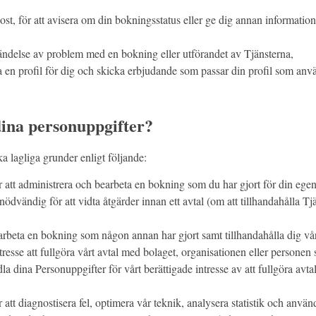
post, för att avisera om din bokningsstatus eller ge dig annan informati
händelse av problem med en bokning eller utförandet av Tjänsterna,
en profil för dig och skicka erbjudande som passar din profil som anvä
dina personuppgifter?
a lagliga grunder enligt följande:
 att administrera och bearbeta en bokning som du har gjort för din egen
ödvändig för att vidta åtgärder innan ett avtal (om att tillhandahålla Tj
arbeta en bokning som någon annan har gjort samt tillhandahålla dig vå
tresse att fullgöra vårt avtal med bolaget, organisationen eller persone
dina Personuppgifter för vårt berättigade intresse av att fullgöra avta
tt diagnostisera fel, optimera vår teknik, analysera statistik och använ