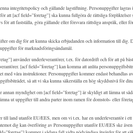
denna integritetspolicy och gällande lagstiftning. Personuppgifter lagr
r att [acf field=”foretag”] ska kunna fullgöra de rättsliga förpliktelser 
ör att fastställa, göra gällande eller försvara rättsliga anspråk, eller f
ter om dig för att kunna skicka erbjudanden och information till dig. Du
onuppgifter för marknadsföringsändamål.
ag”] använder underleverantörer, t.ex. för datordrift och för att på bästa
verantörer. [acf field=”foretag”] kan komma att anlita personuppgiftsbi
et med våra instruktioner. Personuppgifter kommer endast behandlas av e
pgiftsbiträdet, så att vi ska kunna säkerställa en hög skyddsnivå för din
ler annan myndighet om [acf field=”foretag”] är skyldigt att lämna ut såda
ämna ut uppgifter till andra parter inom ramen för domstols- eller företa
ter till land utanför EU/EES, men om vi t.ex. har en underleverantör i et
entemot dig kan överföring av Personuppgifter utanför EU/EES ske även 
ld=”foretag”] kommer i sådana fall vidta nödvändiga åtgärder för att sä