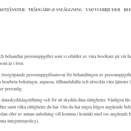
ADTJÄNSTER
TRÄDGÅRD & ANLÄGGNING
VAD VI ERBJUDER
RE
 och behandlar personuppgifter som vi erhåller av våra besökare på vår 
som är i livet.
ett övergripande personuppgiftsansvar för behandlingen av personuppgift
 bearbeta bokningar, anpassa, tillhandahålla och utveckla våra tjänster 
r personlig.
lig dataskyddslagstiftning och för att skydda dina rättigheter. Vänligen lä
ifter samt vilka rättigheter du har. Om du har några frågor angående be
vs nedan eller av annan anledning vill komma i kontakt med oss angående
nna integritetspolicy).