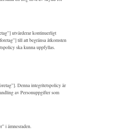
etag”] utvärderar kontinuerligt
oretag”] till att begränsa åtkomsten
etspolicy ska kunna uppfyllas.
oretag”]. Denna integritetspolicy är
handling av Personuppgifter som
er” i ämnesraden.