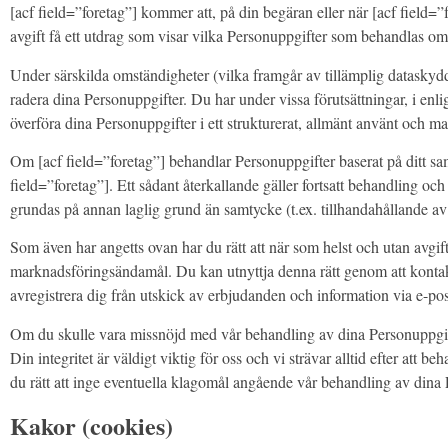
[acf field=”foretag”] kommer att, på din begäran eller när [acf field=”f
avgift få ett utdrag som visar vilka Personuppgifter som behandlas o
Under särskilda omständigheter (vilka framgår av tillämplig dataskydds
radera dina Personuppgifter. Du har under vissa förutsättningar, i enligh
överföra dina Personuppgifter i ett strukturerat, allmänt använt och m
Om [acf field=”foretag”] behandlar Personuppgifter baserat på ditt samt
field=”foretag”]. Ett sådant återkallande gäller fortsatt behandling 
grundas på annan laglig grund än samtycke (t.ex. tillhandahållande av 
Som även har angetts ovan har du rätt att när som helst och utan avgif
marknadsföringsändamål. Du kan utnyttja denna rätt genom att kontakta
avregistrera dig från utskick av erbjudanden och information via e-po
Om du skulle vara missnöjd med vår behandling av dina Personuppgifter 
Din integritet är väldigt viktig för oss och vi strävar alltid efter att 
du rätt att inge eventuella klagomål angående vår behandling av dina 
Kakor (cookies)