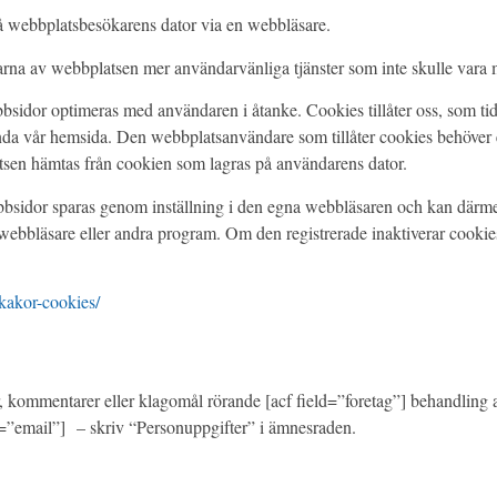
å webbplatsbesökarens dator via en webbläsare.
na av webbplatsen mer användarvänliga tjänster som inte skulle vara m
idor optimeras med användaren i åtanke. Cookies tillåter oss, som tid
ända vår hemsida. Den webbplatsanvändare som tillåter cookies behöver
tsen hämtas från cookien som lagras på användarens dator.
webbsidor sparas genom inställning i den egna webbläsaren och kan där
 webbläsare eller andra program. Om den registrerade inaktiverar cookie
/kakor-cookies/
or, kommentarer eller klagomål rörande [acf field=”foretag”] behandling
ld=”email”] – skriv “Personuppgifter” i ämnesraden.