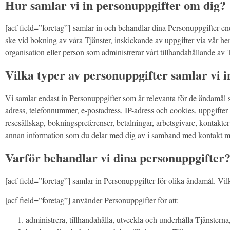
Hur samlar vi in personuppgifter om dig?
[acf field=”foretag”] samlar in och behandlar dina Personuppgifter end
ske vid bokning av våra Tjänster, inskickande av uppgifter via vår hems
organisation eller person som administrerar vårt tillhandahållande av T
Vilka typer av personuppgifter samlar vi i
Vi samlar endast in Personuppgifter som är relevanta för de ändamål 
adress, telefonnummer, e-postadress, IP-adress och cookies, uppgifter 
resesällskap, bokningspreferenser, betalningar, arbetsgivare, kontakte
annan information som du delar med dig av i samband med kontakt m
Varför behandlar vi dina personuppgifter
[acf field=”foretag”] samlar in Personuppgifter för olika ändamål. Vi
[acf field=”foretag”] använder Personuppgifter för att:
administrera, tillhandahålla, utveckla och underhålla Tjänsterna,