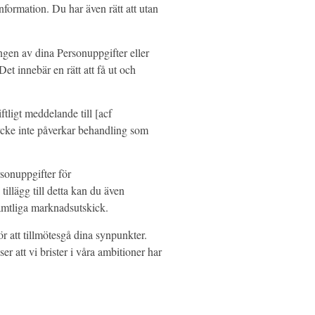
information. Du har även rätt att utan
ngen av dina Personuppgifter eller
Det innebär en rätt att få ut och
ftligt meddelande till [acf
tycke inte påverkar behandling som
rsonuppgifter för
illägg till detta kan du även
samtliga marknadsutskick.
r att tillmötesgå dina synpunkter.
er att vi brister i våra ambitioner har